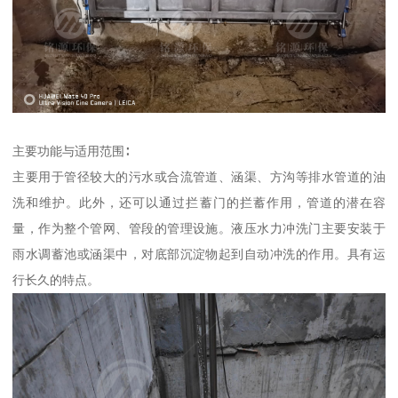
主要功能与适用范围∶
主要用于管径较大的污水或合流管道、涵渠、方沟等排水管道的油
洗和维护。此外，还可以通过拦蓄门的拦蓄作用，管道的潜在容
量，作为整个管网、管段的管理设施。液压水力冲洗门主要安装于
雨水调蓄池或涵渠中，对底部沉淀物起到自动冲洗的作用。具有运
行长久的特点。