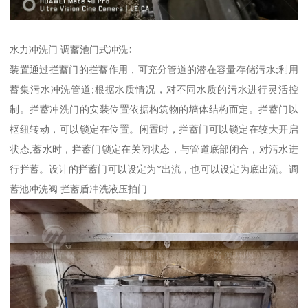
水力冲洗门 调蓄池门式冲洗∶
装置通过拦蓄门的拦蓄作用，可充分管道的潜在容量存储污水;利用
蓄集污水冲洗管道;根据水质情况，对不同水质的污水进行灵活控
制。拦蓄冲洗门的安装位置依据构筑物的墙体结构而定。拦蓄门以
枢纽转动，可以锁定在位置。闲置时，拦蓄门可以锁定在较大开启
状态;蓄水时，拦蓄门锁定在关闭状态，与管道底部闭合，对污水进
行拦蓄。设计的拦蓄门可以设定为*出流，也可以设定为底出流。调
蓄池冲洗阀 拦蓄盾冲洗液压拍门