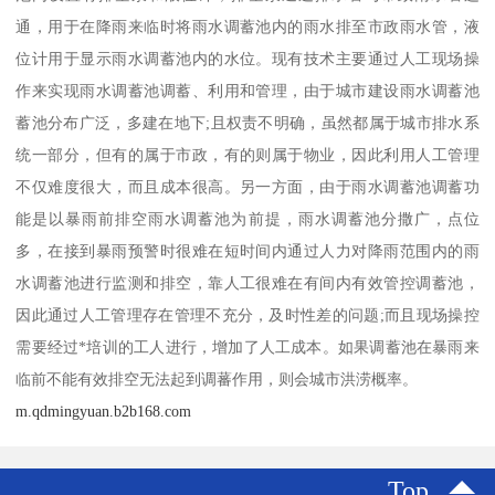
通，用于在降雨来临时将雨水调蓄池内的雨水排至市政雨水管，液
位计用于显示雨水调蓄池内的水位。现有技术主要通过人工现场操
作来实现雨水调蓄池调蓄、利用和管理，由于城市建设雨水调蓄池
蓄池分布广泛，多建在地下;且权责不明确，虽然都属于城市排水系
统一部分，但有的属于市政，有的则属于物业，因此利用人工管理
不仅难度很大，而且成本很高。另一方面，由于雨水调蓄池调蓄功
能是以暴雨前排空雨水调蓄池为前提，雨水调蓄池分撒广，点位
多，在接到暴雨预警时很难在短时间内通过人力对降雨范围内的雨
水调蓄池进行监测和排空，靠人工很难在有间内有效管控调蓄池，
因此通过人工管理存在管理不充分，及时性差的问题;而且现场操控
需要经过*培训的工人进行，增加了人工成本。如果调蓄池在暴雨来
临前不能有效排空无法起到调蕃作用，则会城市洪涝概率。
m.qdmingyuan.b2b168.com
Top