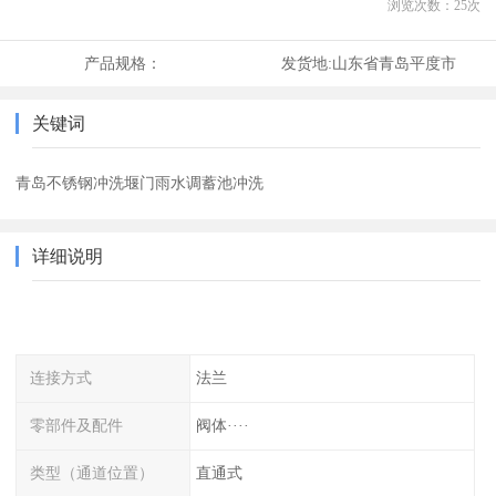
浏览次数：
25
次
产品规格：
发货地:
山东省青岛平度市
关键词
青岛不锈钢冲洗堰门雨水调蓄池冲洗
详细说明
连接方式
法兰
零部件及配件
阀体····
类型（通道位置）
直通式