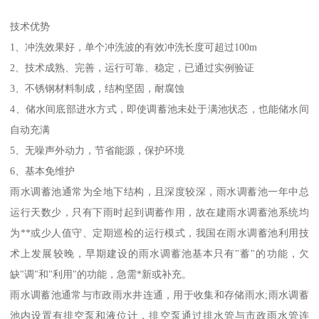
技术优势
1、冲洗效果好，单个冲洗波的有效冲洗长度可超过100m
2、技术成熟、完善，运行可靠、稳定，已通过实例验证
3、不锈钢材料制成，结构坚固，耐腐蚀
4、储水间底部进水方式，即使调蓄池未处于满池状态，也能储水间
自动充满
5、无噪声外动力，节省能源，保护环境
6、基本免维护
雨水调蓄池通常为全地下结构，且深度较深，雨水调蓄池一年中总
运行天数少，只有下雨时起到调蓄作用，故在建雨水调蓄池系统均
为**或少人值守、定期巡检的运行模式，我国在雨水调蓄池利用技
术上发展较晚，早期建设的雨水调蓄池基本只有"蓄"的功能，欠
缺"调"和"利用"的功能，急需*新或补充。
雨水调蓄池通常与市政雨水井连通，用于收集和存储雨水;雨水调蓄
池内设置有排空泵和液位计，排空泵通过排水管与市政雨水管连