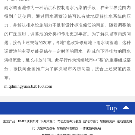
雨水调蓄池作为一种治洪和控制雨水污染的手段，在全世界范围内
得到广泛使用。通过雨水调蓄设施可以有效地缓解排水系统的压
力，并解决排水设施能力不足和设计标准偏低的问题。随着调蓄池
的广泛应用，调蓄池的分类和作用更加丰富。为了解决城市内涝问
题，接合上述规范的发布，各地*也政策修建地下雨水调蓄池，这种
调蓄池的主要功能是储存一定时间的雨水，削减向下游排放的雨水
洪峰流量，延长排放时间。此举行作为海绵城市中"蓄"的重要组成部
分，很快向全国推广为了解决城市内涝问题，接合上述规范的发
布。
m.qdmingyuan.b2b168.com
Top
主营产品：HMPP预制泵站 下开式堰门 气动柔性截污装置 旋转式堰门 智能截流井 液动限流闸
门 真空冲洗设备 智能旋转喷射器 一体化预制泵站