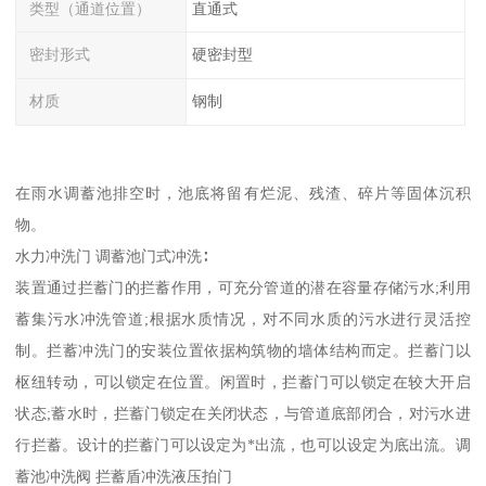
类型（通道位置）
直通式
密封形式
硬密封型
材质
钢制
在雨水调蓄池排空时，池底将留有烂泥、残渣、碎片等固体沉积
物。
水力冲洗门 调蓄池门式冲洗∶
装置通过拦蓄门的拦蓄作用，可充分管道的潜在容量存储污水;利用
蓄集污水冲洗管道;根据水质情况，对不同水质的污水进行灵活控
制。拦蓄冲洗门的安装位置依据构筑物的墙体结构而定。拦蓄门以
枢纽转动，可以锁定在位置。闲置时，拦蓄门可以锁定在较大开启
状态;蓄水时，拦蓄门锁定在关闭状态，与管道底部闭合，对污水进
行拦蓄。设计的拦蓄门可以设定为*出流，也可以设定为底出流。调
蓄池冲洗阀 拦蓄盾冲洗液压拍门