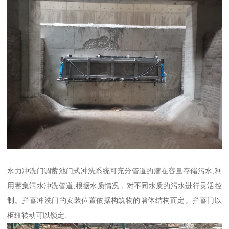
水力冲洗门调蓄池门式冲洗系统可充分管道的潜在容量存储污水;利
用蓄集污水冲洗管道;根据水质情况，对不同水质的污水进行灵活控
制。拦蓄冲洗门的安装位置依据构筑物的墙体结构而定。拦蓄门以
枢纽转动可以锁定.